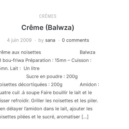
CRÊMES
Crême (Balwza)
4 juin 2009
by
sana
0 comments
rême aux noisettes Balwza
il bou-friwa Préparation : 15mn – Cuisson :
5mn. Lait : Un litre
ucre en poudre : 200g
oisettes décortiquées : 200g Amidon :
atre cuil .à soupe Faire bouillir le lait et le
isser refroidir. Griller les noisettes et les piler.
ien délayer l’amidon dans le lait, ajouter les
oisettes pilées et le sucré, aromatiser […]