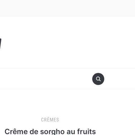
y
CRÊMES
Crême de sorgho au fruits