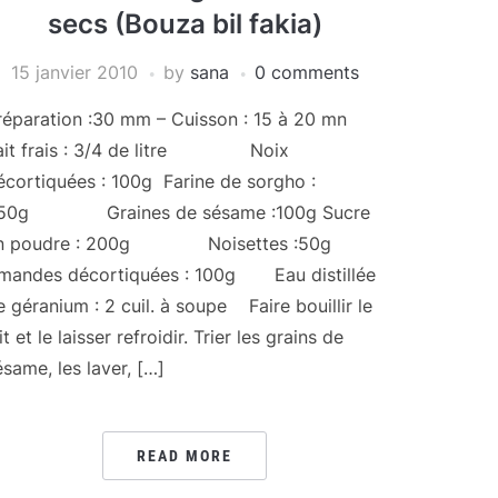
secs (Bouza bil fakia)
15 janvier 2010
by
sana
0 comments
réparation :30 mm – Cuisson : 15 à 20 mn
ait frais : 3/4 de litre Noix
écortiquées : 100g Farine de sorgho :
50g Graines de sésame :100g Sucre
n poudre : 200g Noisettes :50g
mandes décortiquées : 100g Eau distillée
e géranium : 2 cuil. à soupe Faire bouillir le
it et le laisser refroidir. Trier les grains de
ésame, les laver, […]
READ MORE