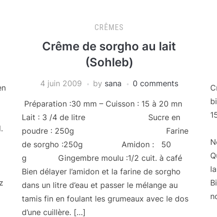
CRÊMES
Crême de sorgho au lait
(Sohleb)
4 juin 2009
by
sana
0 comments
n
C
b
Préparation :30 mm – Cuisson : 15 à 20 mn
1
Lait : 3 /4 de litre Sucre en
.
S
poudre : 250g Farine
N
de sorgho :250g Amidon : 50
Qu
g Gingembre moulu :1/2 cuit. à café
la
Bien délayer l’amidon et la farine de sorgho
z
B
dans un litre d’eau et passer le mélange au
n
tamis fin en foulant les grumeaux avec le dos
d’une cuillère. […]