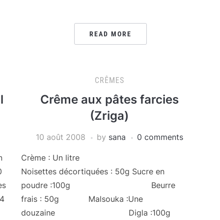
READ MORE
CRÊMES
l
Crême aux pâtes farcies
(Zriga)
10 août 2008
by
sana
0 comments
n
Crème : Un litre
0
Noisettes décortiquées : 50g Sucre en
es
poudre :100g Beurre
 4
frais : 50g Malsouka :Une
douzaine Digla :100g