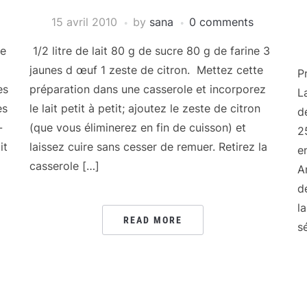
15 avril 2010
by
sana
0 comments
de
1/2 litre de lait 80 g de sucre 80 g de farine 3
jaunes d œuf 1 zeste de citron. Mettez cette
P
es
préparation dans une casserole et incorporez
L
es
le lait petit à petit; ajoutez le zeste de citron
d
-
(que vous éliminerez en fin de cuisson) et
2
it
laissez cuire sans cesser de remuer. Retirez la
e
casserole […]
A
d
la
READ MORE
s