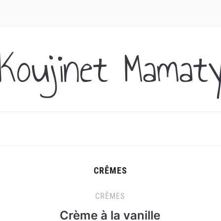
Koujinet Mamat
CRÊMES
CRÊMES
Crème à la vanille