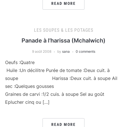
READ MORE
LES SOUPES & LES POTAGES
Panade à l’harissa (Mchalwich)
9 août 2008
by
sana
0 comments
Oeufs :Quatre
Huile :Un décilitre Purée de tomate :Deux cuit. à
soupe Harissa :Deux cuit. à soupe Ail
sec :Quelques gousses
Graines de carvi :1/2 cuis. à soupe Sel au goût
Eplucher cinq ou […]
READ MORE