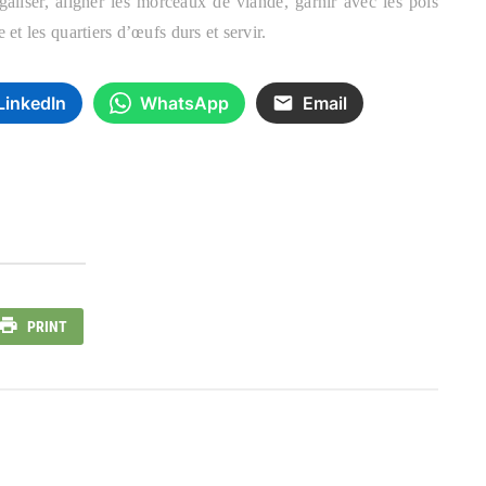
galiser, aligner les morceaux de viande, garnir avec les pois
et les quartiers d’œufs durs et servir.
LinkedIn
WhatsApp
Email
PRINT