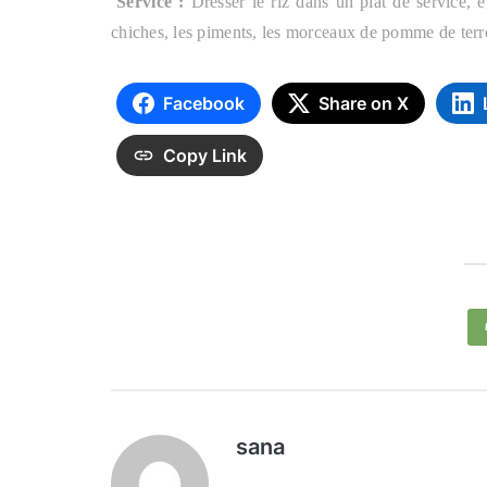
Service :
Dresser le riz dans un plat de service, é
chiches, les piments, les morceaux de pomme de terre 
Facebook
Share on X
Copy Link
sana