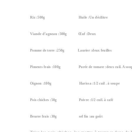
Riz :500g
Huile :Un décilitre
Viande d’agneau :500g
Œuf :Deux
Pomme de terre :250g
Laurier :deux feuilles
Piments frais :100g
Purée de tomate :deux cuil. A sou
Oignon :100g
Harissa :1/2 cuil . à soupe
Pois chiches :50g
Poivre :1/2 cuil. à café
Beurre frais :30g
sel fin :au goût