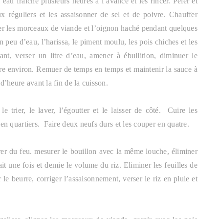
’eau fraîche plusieurs heures à l’avance et les rincer. Peler et
réguliers et les assaisonner de sel et de poivre. Chauffer
orer les morceaux de viande et l’oignon haché pendant quelques
 peu d’eau, l’harissa, le piment moulu, les pois chiches et les
tant, verser un litre d’eau, amener à ébullition, diminuer le
ure environ. Remuer de temps en temps et maintenir la sauce à
 d’heure avant la fin de la cuisson.
 trier, le laver, l’égoutter et le laisser de côté.
Cuire les
 en quartiers.
Faire deux neufs durs et les couper en quatre.
irer du feu. mesurer
le
bouillon avec la même louche, éliminer
it une fois et demie le volume du riz. Eliminer les feuilles de
r le beurre, corriger l’assaisonnement, verser le riz en pluie et