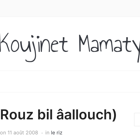
Koujinet Mamat
(Rouz bil âallouch)
on
11 août 2008
in
le riz