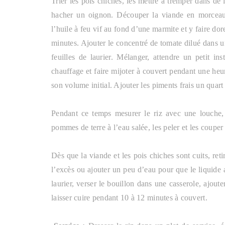
Trier les pois chiches, les mettre à tremper dans de l
hacher un oignon. Découper la viande en morceaux 
l’huile à feu vif au fond d’une marmite et y faire d
minutes. Ajouter le concentré de tomate dilué dans un
feuilles de laurier. Mélanger, attendre un petit ins
chauffage et faire mijoter à couvert pendant une he
son volume initial. Ajouter les piments frais un quart
Pendant ce temps mesurer le riz avec une louche, le
pommes de terre à l’eau salée, les peler et les couper
Dès que la viande et les pois chiches sont cuits, ret
l’excès ou ajouter un peu d’eau pour que le liquide a
laurier, verser le bouillon dans une casserole, ajoute
laisser cuire pendant 10 à 12 minutes à couvert.