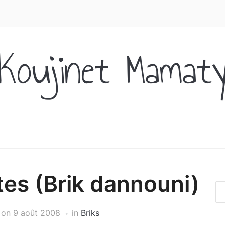
Koujinet Mamat
ites (Brik dannouni)
on
9 août 2008
in
Briks