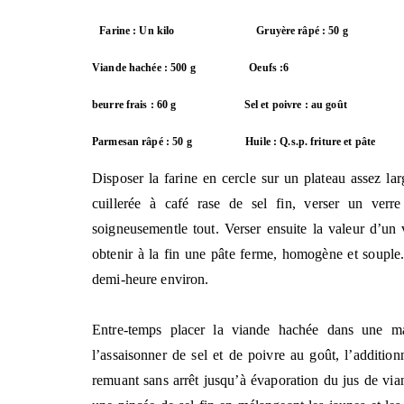
Farine : Un kilo
Gruyère râpé : 50 g
Viande hachée : 500 g
Oeufs :6
beurre frais : 60 g
Sel et poivre : au goût
Parmesan râpé : 50 g
Huile : Q.s.p. friture et pâte
Disposer la farine en cercle sur un plateau assez lar
cuillerée à café rase de sel fin, verser un ver
soigneusement
le tout. Verser ensuite la valeur d’un
obtenir à la fin une pâte ferme, homogène et souple. 
demi-heure environ.
Entre-temps placer la viande hachée dans une ma
l’assaisonner de sel et de poivre au goût, l’addition
remuant sans arrêt jusqu’à évaporation du jus de via