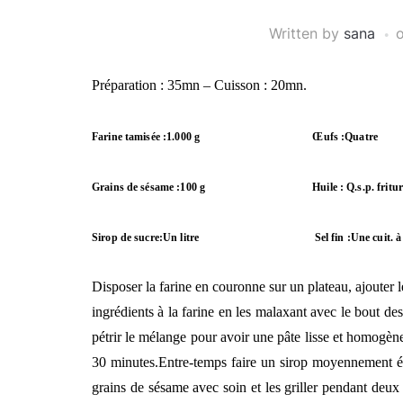
Written by
sana
Préparation : 35mn – Cuisson : 20mn.
Farine tamisée :1.000 g
Œufs :Quatre
Grains de sésame :100 g
Huile : Q.s.p. fritur
Sirop de sucre:Un litre
Sel fin :Une cuit. à
Disposer la farine en couronne sur un plateau, ajouter le
ingrédients à la farine en les malaxant avec le bout des 
pétrir le mélange pour avoir une pâte lisse et homogène
30 minutes.
Entre-temps faire un sirop moyennement épa
grains de sésame avec soin et les griller pendant deux 