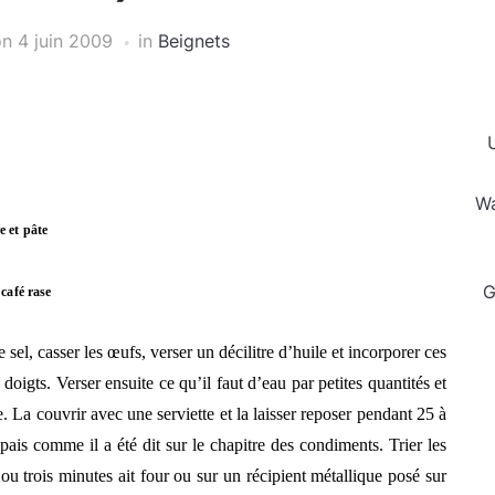
on
4 juin 2009
in
Beignets
Wa
e et pâte
G
 café rase
 sel, casser les œufs, verser un décilitre d’huile et incorporer ces
doigts. Verser ensuite ce qu’il faut d’eau par petites quantités et
. La couvrir avec une serviette et la laisser reposer pendant 25 à
is comme il a été dit sur le chapitre des condiments. Trier les
ou trois minutes ait four ou sur un récipient métallique posé sur