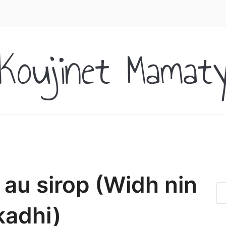
Koujinet Mamat
 au sirop (Widh nin
kadhi)