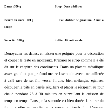
Dattes :350 g
Sirop :Deux décilitres
Beurre ou smen :100 g
Eau distillée de géranium :2 cuit. à
soupe
Sucre 6n :100 g
Sel fin :1/2 cuit. à café
Dénoyauter les dattes, en laisser une poignée pour la décoration
et couper le reste en morceaux. Préparer le sirop comme il a été
dit sur le chapitre des condiments. Dans un plateau métallique
assez grand et peu profond mettre la
semoule avec une cuillerée
à café rase de sel fin, verser l’huile, bien mélanger, égaliser,
découper la pâte en carrés réguliers et placer le récipient au four
chaud pendant 25 à 30 minutes en surveillant la cuisson de
temps en temps. Lorsque la semoule est bien dorée, la retirer du
four, la piler au mortier et la passer au tamis fin. L’arroser