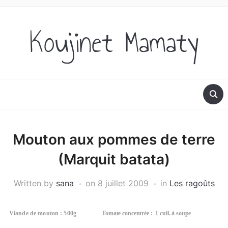
Koujinet Mamaty
Mouton aux pommes de terre
(Marquit batata)
Written by
sana
on
8 juillet 2009
in
Les ragoûts
Viande de mouton : 500g
Tomate concentrée :
1 cuil. à soupe