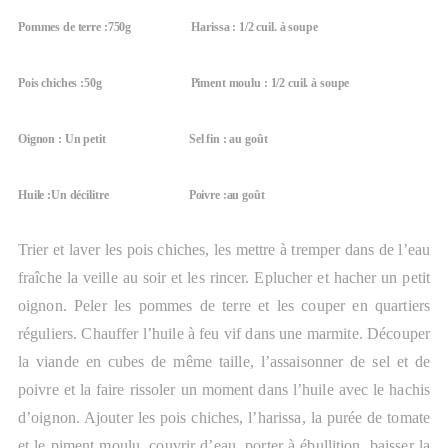
Pommes de terre :750g
Harissa : 1/2 cuil. à soupe
Pois chiches :50g
Piment moulu : 1/2 cuil. à soupe
Oignon : Un petit
Sel fin : au goût
Huile :Un décilitre
Poivre :au goût
Trier et laver les pois chiches, les mettre à tremper dans de l’eau
fraîche la veille au soir et les rincer. Eplucher et hacher un petit
oignon. Peler les pommes de terre et les couper en quartiers
réguliers. Chauffer l’huile à feu vif dans une marmite. Découper
la viande en cubes de même taille, l’assaisonner de sel et de
poivre et la faire rissoler un moment dans l’huile avec le hachis
d’oignon. Ajouter les pois chiches, l’harissa, la purée de tomate
et le piment moulu, couvrir d’eau, porter à ébullition, baisser la