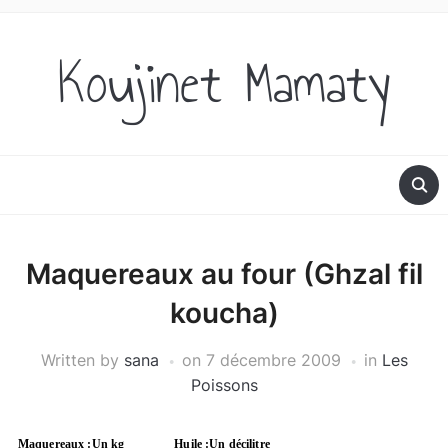
Koujinet Mamaty
Maquereaux au four (Ghzal fil
koucha)
Written by
sana
on
7 décembre 2009
in
Les
Poissons
Maquereaux :Un kg
Huile :Un décilitre