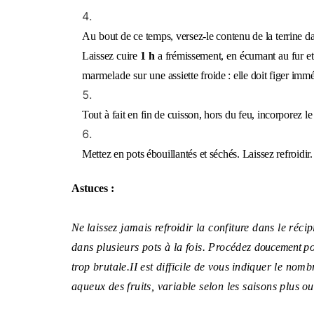
Au
bout de ce temps, versez-le contenu de la terrine 
Laissez cuire
1 h
a frémissement, en écumant au fur et
marmelade sur une
assiette froide : elle doit figer im
Tout
à
fait en fin de cuisson, hors du feu, incorporez l
Mettez en pots ébouillantés et séchés. Laissez refroid
Astuces :
Ne
laissez jamais refroidir la confiture dans le réci
dans plusieurs pots à la fois. Procédez
doucement
p
trop brutale.
II est difficile de
vous
indiquer le nomb
aqueux des fruits, variable selon les saisons plus
o