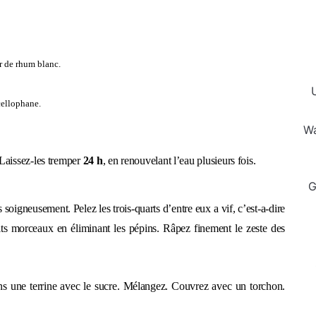
ur de rhum blanc.
cel
lophane.
Wa
 Laissez-les tremper
24 h
, en renouvelant l’eau plusieurs fois.
G
es soigneusement. Pelez les trois-quarts d’entre eux
a
vif, c’est-a-dire
its morceaux en éliminant les pépins. Râpez finement le zeste des
dans une terrine avec le sucre. Mélangez. Couvrez avec un torchon.