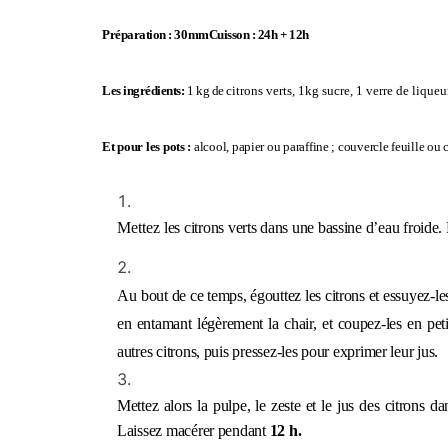
Préparation : 30mm
Cuisson : 24h + 12h
Les ingrédients:
1 kg de
citrons verts, 1kg sucre, 1 verre de lique
Et pour les pots :
alcool, papier ou paraffine ; couvercle feuille ou 
Mettez
les citrons verts dans une bassine d’eau froide.
Au
bout de ce temps, égouttez les citrons et essuyez-l
en entamant légèrement la chair, et coupez-les en pet
autres citrons, puis pressez-les pour exprimer leur jus.
Mettez alors la pulpe, le zeste et le jus des citrons 
Laissez macérer pendant
1
2
h.