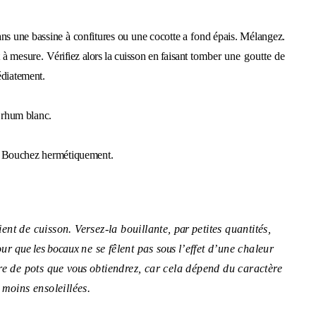
dans une bassine à confitures ou une cocotte
a
fond épais. Mélangez.
 à mesure.
Vérifiez alors la cuisson en faisant
tomber une goutte de
médiatement.
e rhum blanc.
ir. Bouchez hermétiquement.
pient de cuisson. Versez-la bouillante,
par
petites
quantités,
our
que les bocaux
ne se fêlent pas
sous
l’effet d’une chaleur
re de pots que
vous
obtiendrez, car cela dépend du caractère
u
moins ensoleillées.