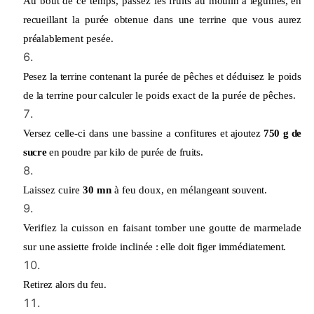
Au bout de ce temps, passez les fruits au
moulin à légumes, en
recueillant la purée obte
n
ue dans une terrine que vous aurez
préalable
m
ent pesée.
Pesez la terrine contenant la purée de pêches
et déduisez le poids
de la terrine pour calculer
le poids exact de la purée de pêches.
Versez celle-ci dans une bassine a confitures
et ajoutez
750 g de
sucre
en poudre par kilo de
purée de fruits.
Laissez cuire
30 mn
à feu doux, en mélan
g
eant souvent.
Verifiez la cuisson en faisant tomber une
goutte de marmelade
sur une assiette froide
inclinée : elle doit figer immédiatement.
Retirez
alors du feu.