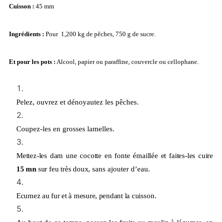
Cuisson :
45 mm
Ingrédients :
Pour
1,200 kg de pêches, 750 g de sucre.
Et pour les pots :
Alcool, papier ou paraffine, couvercle ou cellophane.
Pelez, ouvrez et dénoyautez les pêches.
Coupez-les en grosses lamelles.
Mettez-les dam une cocotte en fonte émail
l
ée et faites-les cuire
15 mn
sur feu très doux,
sans ajouter d’eau.
Ecumez au fur et à mesure, pendant la cuis
son.