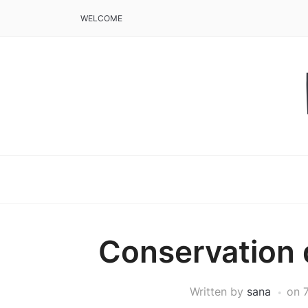
WELCOME
Conservation
Written by
sana
on
7