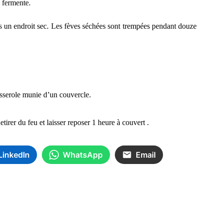
e fermente
.
s un endroit sec.
Les fèves séchées sont trempées pendant douze
casserole munie d’un couvercle.
tirer du feu et laisser reposer 1 heure à couvert .
LinkedIn
WhatsApp
Email