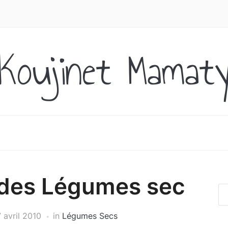
Koujinet Mamat
 des Légumes sec
 avril 2010
in
Légumes Secs