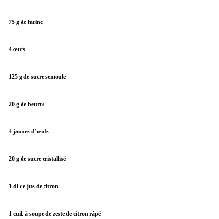
75 g de farine
4 œufs
125 g de sucre semoule
20 g de beurre
4 jaunes d’œufs
20 g de sucre cristallisé
1
dl de jus de citron
1 cuil. à soupe de zeste de citron râpé