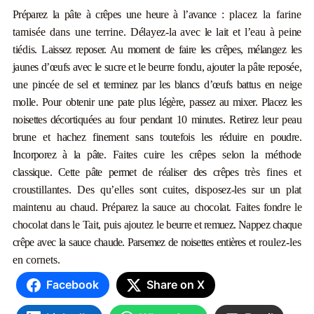
Préparez la pâte à crêpes une heure à l’avance :
placez la farine
tamisée dans une terrine.
Délayez-la avec le lait et l’eau à peine
tiédis.
Laissez reposer. Au moment de faire les crêpes,
mélangez les
jaunes d’œufs avec le sucre et le
beurre fondu, ajouter la pâte reposée,
une pin
c
ée de sel et terminez par les blancs d’œufs bat
t
us en neige
molle. Pour obtenir une pate plus
légère, passez au mixer. Placez les
noisettes dé
cortiquées au four pendant 10 minutes. Retirez leur peau
brune et hachez finement sans toutef
ois les réduire en poudre.
Incorporez à la pâte.
Faites cuire les crêpes selon la méthode
clas
sique. Cette pâte permet de réaliser des crêpes
très fines et
croustillantes. Des qu’elles sont
cuites, disposez-les sur un plat
maintenu au
chaud. Préparez la sauce au chocolat. Faites
fondre le
chocolat dans le Tait, puis ajoutez le
beurre et remuez. Nappez chaque
crêpe avec la
sauce chaude. Parsemez de noisettes entières et
roulez-les
en cornets.
Facebook
Share on X