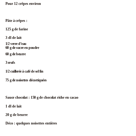
Pour 12 crêpes environ
Pâte à
crêpes :
125 g
de farine
3 dl de lait
1/2 verre d’eau
60 g de sucre en poudre
60 g de beurre
3 œufs
1/2 cuillerée à café de sel fin
75 g de noisettes décortiquées
Sauce chocolat : 150 g
de chocolat riche en
cacao
1 dl de lait
20 g de beurre
Déco : quelques noisettes entières