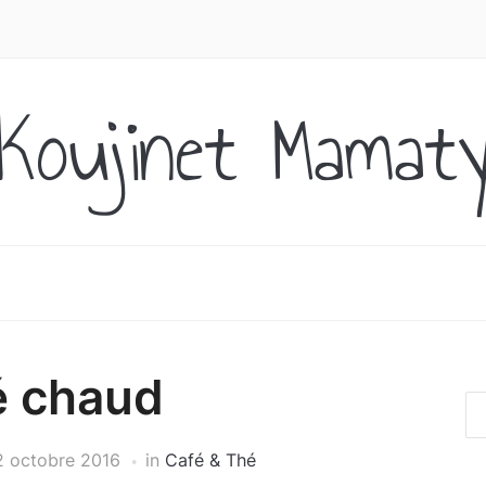
Koujinet Mamat
é chaud
2 octobre 2016
in
Café & Thé