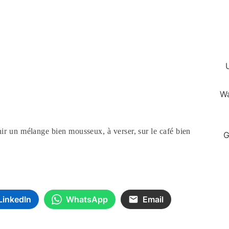
Wa
nir un
mélange bien mousseux, à verser, sur le café bien
G
LinkedIn
WhatsApp
Email