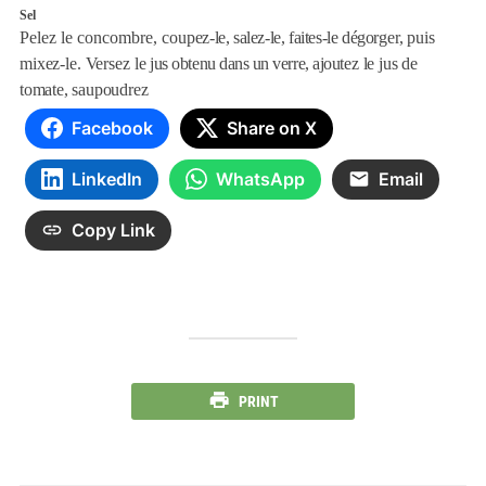
Sel
Pelez le concombre, cou
p
ez-le, salez-le, faites-le dégor
ger, puis
mixez-le. Versez le
jus obtenu dans un verre, ajou
t
ez le jus de
tomate, saupou
drez
Facebook
Share on X
LinkedIn
WhatsApp
Email
Copy Link
PRINT