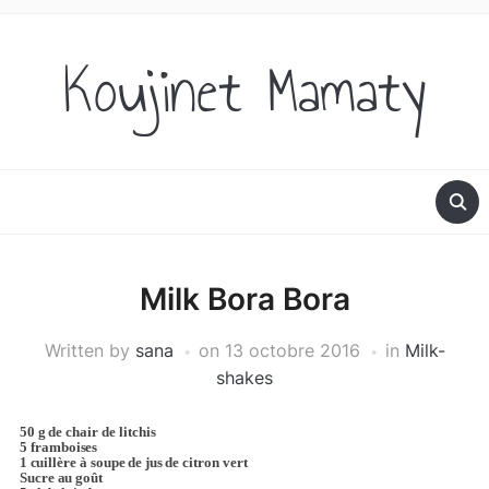
Koujinet Mamaty
Milk Bora Bora
Written by
sana
on
13 octobre 2016
in
Milk-
shakes
50 g de
chair de litchis
5 framb
oises
1
cuillère à soupe
de jus de
citron vert
Sucre au goût