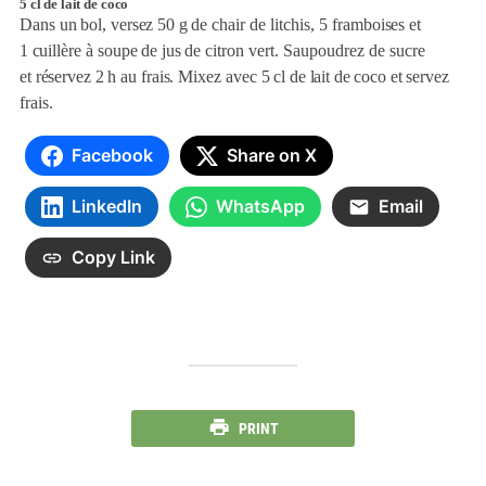
5 cl de lait de coco
Dans un bol,
versez 50 g de
chair de litchis, 5 framb
oises et
1
cuillère à soupe
de jus de
citron vert. Saupoudrez
de sucre
et
réservez 2 h
au frais. Mixez avec
5 cl de lait de coco et
servez
frais.
Facebook
Share on X
LinkedIn
WhatsApp
Email
Copy Link
PRINT